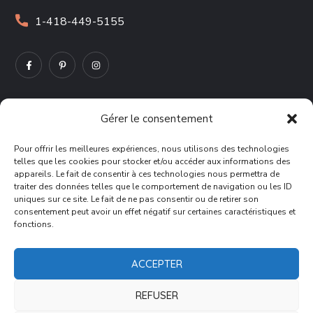
1-418-449-5155
Gérer le consentement
VIE PRIVÉE
Pour offrir les meilleures expériences, nous utilisons des technologies
telles que les cookies pour stocker et/ou accéder aux informations des
Commissariat aux plaintes et à la qualité des services
appareils. Le fait de consentir à ces technologies nous permettra de
traiter des données telles que le comportement de navigation ou les ID
uniques sur ce site. Le fait de ne pas consentir ou de retirer son
Politique des cookies
consentement peut avoir un effet négatif sur certaines caractéristiques et
fonctions.
ACCEPTER
REFUSER